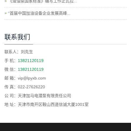
《潜油泵国家标准》编写工作正式拉...
“首届中国加油设备企业发展高峰...
联系我们
联系人：刘先生
手 机：
13821120119
微 信：
13821120119
邮 箱：vip@lpyxb.com
传 真：022-27626220
公 司：天津加马电潜泵有限责任公司
地 址：天津市南开区鞍山西道信诚大厦1001室