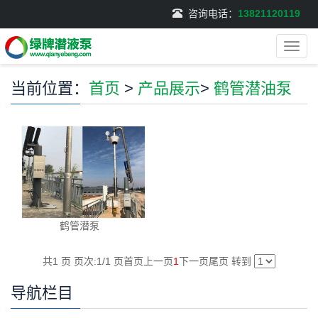
咨询电话：
13821120119
导
航
菜
当前位置：
首页
>
产品展示
>
鹤管潜油泵
单
鹤管潜泵
共1 页 页次:1/1 页
首页
上一页
1
下一页
尾页
转到
导航栏目