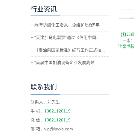
行业资讯
2010年5月14日，天津市科学技术
绿牌防爆化工潜泵，免维护质保5年
【
打印
“天津加马电潜泵”通过《信用中国...
上一条
油泵”科
《潜油泵国家标准》编写工作正式拉...
“首届中国加油设备企业发展高峰...
联系我们
联系人：刘先生
手 机：
13821120119
微 信：
13821120119
邮 箱：vip@lpyxb.com