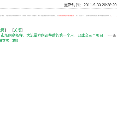
更新时间：2011-9-30 20:28:
委员会公布的“2009年度天津市高新技术成果转化项目（第二批）公示名单”中，加马机械厂的“输油用潜油泵”榜上有名。这标志着绿牌潜泵由科研向市场转化的开始。（详见
天津市科学技术委员会门户网站通知通告栏目
2010年5月14日“关于公示2009年度天津市高新技术成果转化项目（第二批）的通知”及附件内容第13项
http://www.tstc
此页
】 【
关闭
】
：
市场向高扬程，大流量方向调整后的第一个月，已成交三个项目
下一条
研立项（图）