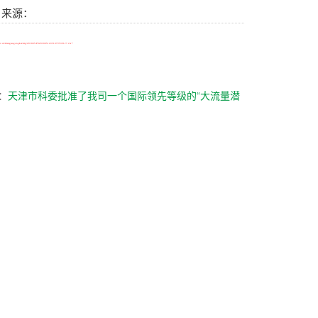
20 来源：
.gov.cn/zhengwugongkai/tztg/201005/P020100514351079539127.xls
）
：
天津市科委批准了我司一个国际领先等级的“大流量潜