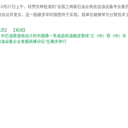
9年10月27日上午，经贾庆林批准的“全国工商联石油业商会加油设备专业
席会议并发言，这一酝酿多年的宿愿终于实现。我单位被推举为分管技术
此页
】 【
关闭
】
：
中石油管道局设计的中国第一条成品轻油输送管线“兰（州）郑（州）长
加油设备企业发展高峰论坛”在重庆举行