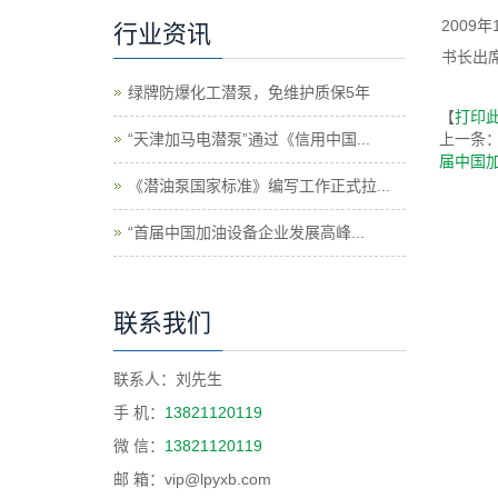
200
行业资讯
书长出
绿牌防爆化工潜泵，免维护质保5年
【
打印
“天津加马电潜泵”通过《信用中国...
上一条
届中国
《潜油泵国家标准》编写工作正式拉...
“首届中国加油设备企业发展高峰...
联系我们
联系人：刘先生
手 机：
13821120119
微 信：
13821120119
邮 箱：vip@lpyxb.com