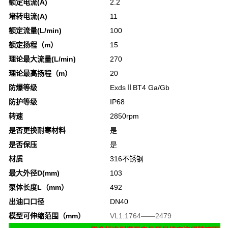
额定电流(A)
2.2
堵转电流(A)
11
额定流量(L/min)
100
额定扬程（m）
15
理论最大流量(L/min)
270
理论最高扬程（m）
20
防爆等级
ExdsⅡBT4 Ga/Gb
防护等级
IP68
转速
2850rpm
是否更换耐寒材料
是
是否保压
是
材质
316不锈钢
最大外径D(mm)
103
泵体长度L（mm）
492
出油口口径
DN40
模型可伸缩范围（mm）
VL1:1764——2479