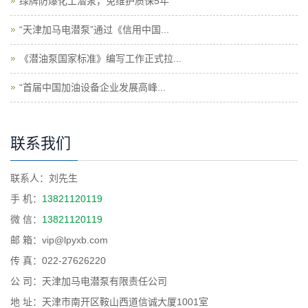
绿牌防爆化工潜泵，免维护质保5年
“天津加马电潜泵”通过《信用中国...
《潜油泵国家标准》编写工作正式拉...
“首届中国加油设备企业发展高峰...
联系我们
联系人：刘先生
手 机：
13821120119
微 信：
13821120119
邮 箱：vip@lpyxb.com
传 真：022-27626220
公 司：天津加马电潜泵有限责任公司
地 址：天津市南开区鞍山西道信诚大厦1001室